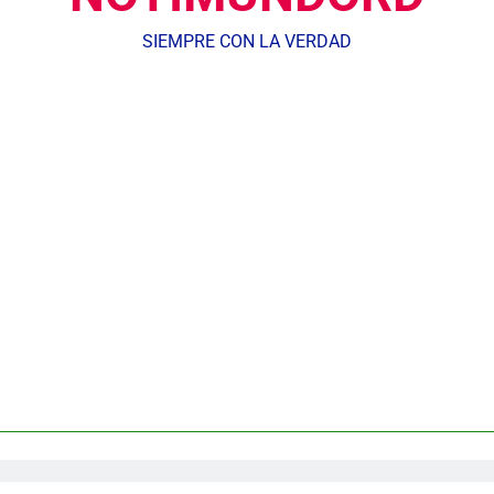
SIEMPRE CON LA VERDAD
dministrador del INAVI encabeza acto de entrega de cheques por in
meses al frente de la inst
Equipo de David Collado apuesta
DGM detiene 114 extranjeros en La Altagracia el marte
andidato George Richardson ejerce su voto y promete fortalecer de