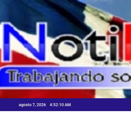
Skip
to
content
C
A
agosto 7, 2026
4:52:11 AM
C