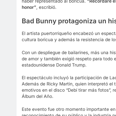
haber representado al boricua.
“Recordaré es
honor”
, escribió.
Bad Bunny protagoniza un hi
El artista puertorriqueño encabezó un espect
cultura boricua y además la resistencia de los
Con un despliegue de bailarines, más una hi
de amor y también exigió respeto para todo e
estadounidense Donald Trump.
El espectáculo incluyó la participación de L
Además de Ricky Martin, quien interpretó el 
emotivos en el disco “Debí tirar más fotos”
Álbum del Año.
Este evento fue otro momento importante en l
reconocimiento de su público y la industria 