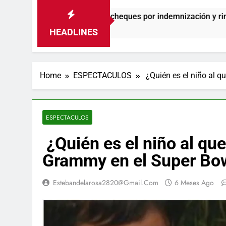
e entrega de cheques por indemnización y rinde cuentas de sus 
HEADLINES
Home
ESPECTACULOS
¿Quién es el niño al q
ESPECTACULOS
¿Quién es el niño al qu
Grammy en el Super Bo
Estebandelarosa2820@gmail.com
6 Meses Ago