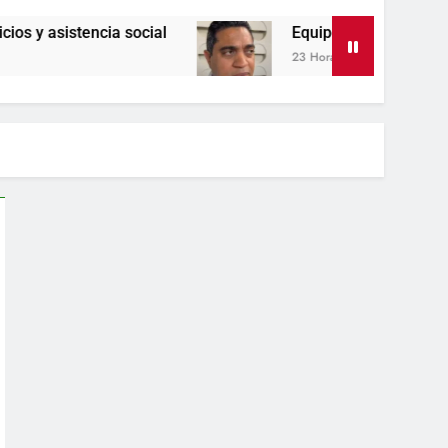
a social
Equipo de David Collado apuesta al 
23 Horas Ago