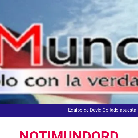
andidato George Richardson ejerce su voto y promete fortalecer de
dministrador del INAVI encabeza acto de entrega de cheques por in
meses al frente de la inst
Equipo de David Collado apuesta
DGM detiene 114 extranjeros en La Altagracia el marte
NOTIMUNDORD
andidato George Richardson ejerce su voto y promete fortalecer de