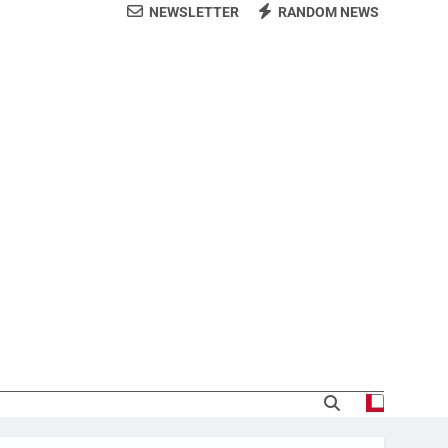
NEWSLETTER
RANDOM NEWS
CODIA
demnización y rinde cuentas de sus 18
itución de servicios y asistencia social
 al consenso en la convención del PRM
s jornada termina con 1125 deportados
sde la presidencia la nueva imagen del
CODIA