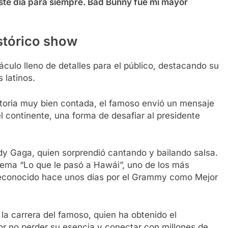
te día para siempre. Bad Bunny fue mi mayor
stórico show
áculo lleno de detalles para el público, destacando su
 latinos.
storia muy bien contada, el famoso envió un mensaje
l continente, una forma de desafiar al presidente
ady Gaga, quien sorprendió cantando y bailando salsa.
tema “Lo que le pasó a Hawái”, uno de los más
, reconocido hace unos días por el Grammy como Mejor
a carrera del famoso, quien ha obtenido el
por no perder su esencia y conectar con millones de