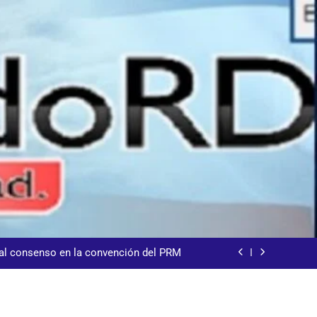
sde la presidencia la nueva imagen del
CODIA
demnización y rinde cuentas de sus 18
itución de servicios y asistencia social
 al consenso en la convención del PRM
s jornada termina con 1125 deportados
sde la presidencia la nueva imagen del