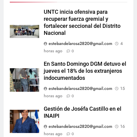
UNTC inicia ofensiva para
recuperar fuerza gremial y
fortalecer seccional del Distrito
Nacional
estebandelarosa2820@gmail.com
4
horas ago
0
En Santo Domingo DGM detuvo el
jueves el 18% de los extranjeros
indocumentados
estebandelarosa2820@gmail.com
15
horas ago
0
Gestión de Joséfa Castillo en el
INAIPI
estebandelarosa2820@gmail.com
16
horas ago
0