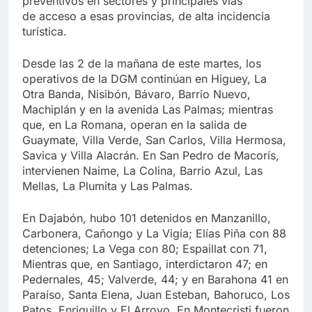
preventivos en sectores y principales vías
de acceso a esas provincias, de alta incidencia
turística.
Desde las 2 de la mañana de este martes, los
operativos de la DGM continúan en Higuey, La
Otra Banda, Nisibón, Bávaro, Barrio Nuevo,
Machiplán y en la avenida Las Palmas; mientras
que, en La Romana, operan en la salida de
Guaymate, Villa Verde, San Carlos, Villa Hermosa,
Savica y Villa Alacrán. En San Pedro de Macorís,
intervienen Naime, La Colina, Barrio Azul, Las
Mellas, La Plumita y Las Palmas.
En Dajabón, hubo 101 detenidos en Manzanillo,
Carbonera, Cañongo y La Vigía; Elías Piña con 88
detenciones; La Vega con 80; Espaillat con 71,
Mientras que, en Santiago, interdictaron 47; en
Pedernales, 45; Valverde, 44; y en Barahona 41 en
Paraíso, Santa Elena, Juan Esteban, Bahoruco, Los
Patos, Enriquillo y El Arroyo. En Montecristi fueron