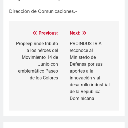
Dirección de Comunicaciones.-
Previous:
Next:
Navegación
de
Propeep rinde tributo
PROINDUSTRIA
a los héroes del
reconoce al
entradas
Movimiento 14 de
Ministerio de
Junio con
Defensa por sus
emblemático Paseo
aportes a la
de los Colores
innovación y al
desarrollo industrial
de la República
Dominicana