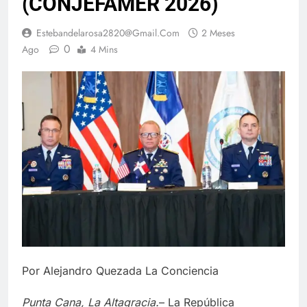
(CONJEFAMER 2026)
Estebandelarosa2820@gmail.com
2 Meses
0
Ago
4 Mins
Por Alejandro Quezada La Conciencia
Punta Cana, La Altagracia.
– La República