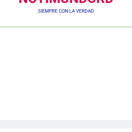
SIEMPRE CON LA VERDAD
Nuestros agentes mantienen el control y la 𝗴𝗲𝘀𝘁𝗶ó𝗻 𝗱𝗲𝗹 𝘁𝗿á𝗻𝘀𝗶𝘁𝗼 𝗲𝗻
𝗢𝗹í𝗺𝗽𝗶𝗰𝗼 𝗝𝘂𝗮𝗻 𝗣𝗮𝗯𝗹𝗼 𝗗𝘂𝗮𝗿𝘁𝗲, donde se desarrolla
Centroameric
Gobierno inicia construcción de obras estratégicas en la fronter
Guanin reconoce a Lora & Asociados por su compromiso con
UNTC inicia ofensiva para recuperar fuerza gremial y for