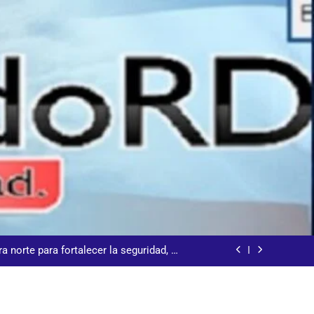
talecer seccional del Distrito Nacional
 𝗹𝗼𝘀 𝗮𝗹𝗿𝗲𝗱𝗲𝗱𝗼𝗿𝗲𝘀 𝗱𝗲𝗹 𝗖𝗲𝗻𝘁𝗿𝗼
 la ceremonia de clausura de los XXV Juegos
anos y del Caribe Santo Domingo 2026
a norte para fortalecer la seguridad, el
desarrollo y el comercio organizado
 la comunidad y la abogacía Pro Bono
talecer seccional del Distrito Nacional