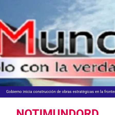
UNTC inicia ofensiva para recuperar fuerza gremial y for
Nuestros agentes mantienen el control y la 𝗴𝗲𝘀𝘁𝗶ó𝗻 𝗱𝗲𝗹 𝘁𝗿á𝗻𝘀𝗶𝘁𝗼 𝗲𝗻
𝗢𝗹í𝗺𝗽𝗶𝗰𝗼 𝗝𝘂𝗮𝗻 𝗣𝗮𝗯𝗹𝗼 𝗗𝘂𝗮𝗿𝘁𝗲, donde se desarrolla
Centroameric
Gobierno inicia construcción de obras estratégicas en la fronter
Guanin reconoce a Lora & Asociados por su compromiso con
NOTIMUNDORD
UNTC inicia ofensiva para recuperar fuerza gremial y for