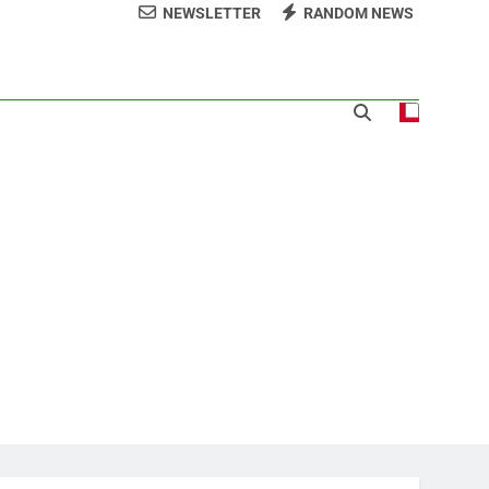
NEWSLETTER
RANDOM NEWS
 𝗹𝗼𝘀 𝗮𝗹𝗿𝗲𝗱𝗲𝗱𝗼𝗿𝗲𝘀 𝗱𝗲𝗹 𝗖𝗲𝗻𝘁𝗿𝗼
 la ceremonia de clausura de los XXV Juegos
anos y del Caribe Santo Domingo 2026
a norte para fortalecer la seguridad, el
desarrollo y el comercio organizado
 la comunidad y la abogacía Pro Bono
talecer seccional del Distrito Nacional