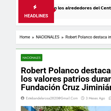
𝘀𝗶𝘁𝗼 𝗲𝗻 𝗹𝗼𝘀 𝗮𝗹𝗿𝗲𝗱𝗲𝗱𝗼𝗿𝗲𝘀 𝗱𝗲𝗹 𝗖𝗲𝗻𝘁𝗿𝗼 𝗢𝗹í𝗺
HEADLINES
Home
NACIONALES
Robert Polanco destaca im
NACIONALES
Robert Polanco destaca 
los valores patrios dura
Fundación Cruz Jiminiá
Estebandelarosa2820@gmail.com
3 Meses Ago