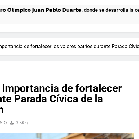
𝗽𝗶𝗰𝗼 𝗝𝘂𝗮𝗻 𝗣𝗮𝗯𝗹𝗼 𝗗𝘂𝗮𝗿𝘁𝗲, donde se desarrolla la ceremo
portancia de fortalecer los valores patrios durante Parada Cívi
importancia de fortalecer
nte Parada Cívica de la
n
0
3 Mins