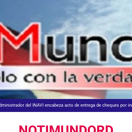
DGM detiene 114 extranjeros en La Altagracia el marte
Agente de la DIGESETT identifica a mujer reportada como desap
dministrador del INAVI encabeza acto de entrega de cheques por in
meses al frente de la inst
Equipo de David Collado apuesta
NOTIMUNDORD
DGM detiene 114 extranjeros en La Altagracia el marte