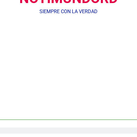
SIEMPRE CON LA VERDAD
Agente de la DIGESETT identifica a mujer reportada como desap
dministrador del INAVI encabeza acto de entrega de cheques por in
meses al frente de la inst
Equipo de David Collado apuesta
DGM detiene 114 extranjeros en La Altagracia el marte