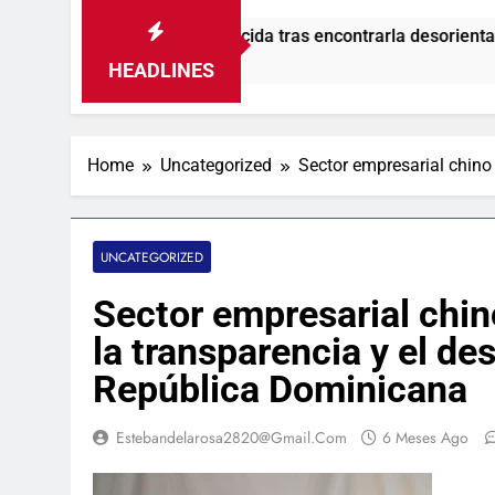
como desaparecida tras encontrarla desorientada
HEADLINES
Home
Uncategorized
Sector empresarial chino
UNCATEGORIZED
Sector empresarial chi
la transparencia y el de
República Dominicana
Estebandelarosa2820@gmail.com
6 Meses Ago