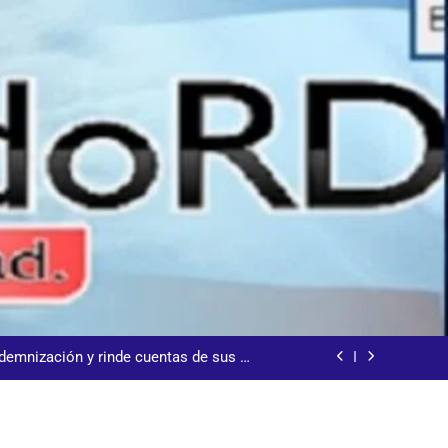
s jornada termina con 1125 deportados
arecida tras encontrarla desorientada
demnización y rinde cuentas de sus 18
itución de servicios y asistencia social
 al consenso en la convención del PRM
s jornada termina con 1125 deportados