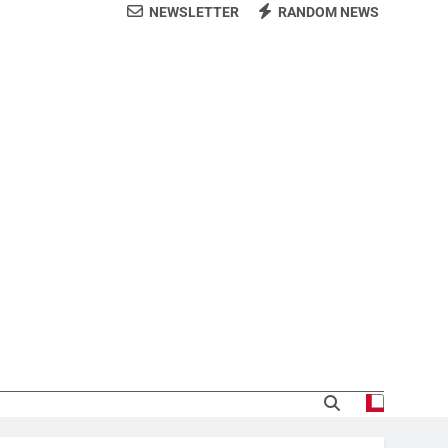
NEWSLETTER
RANDOM NEWS
arecida tras encontrarla desorientada
demnización y rinde cuentas de sus 18
itución de servicios y asistencia social
 al consenso en la convención del PRM
s jornada termina con 1125 deportados