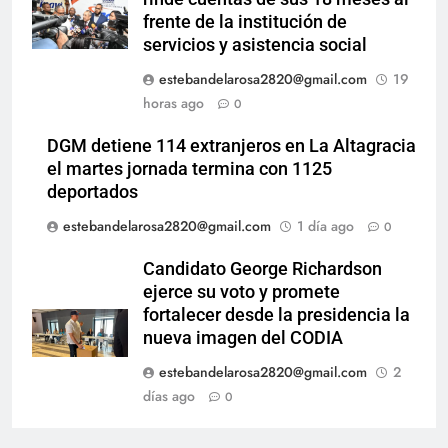
frente de la institución de
servicios y asistencia social
estebandelarosa2820@gmail.com
19
horas ago
0
DGM detiene 114 extranjeros en La Altagracia
el martes jornada termina con 1125
deportados
estebandelarosa2820@gmail.com
1 día ago
0
Candidato George Richardson
ejerce su voto y promete
fortalecer desde la presidencia la
nueva imagen del CODIA
estebandelarosa2820@gmail.com
2
días ago
0