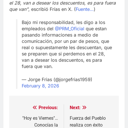
el 28, van a desear los descuentos, es para fuera
que van”
, escribió Frías en X. (
Fuente…
)
Bajo mi responsabilidad, les digo a los
empleados del
@PRM_Oficial
que estan
pasando informaciones a medio de
comunicación, por un par de pesos, que
real o supuestamente les descuentan, que
se preparen que si perdemos en el 28,
van a desear los descuentos, es para
fuera que van.
— Jorge Frias (@jorgefrias1959)
February 8, 2026
Previous:
Next:
Navegación
de
"Hoy es Viernes"…
Fuerza del Pueblo
Conocías la
realiza con éxito