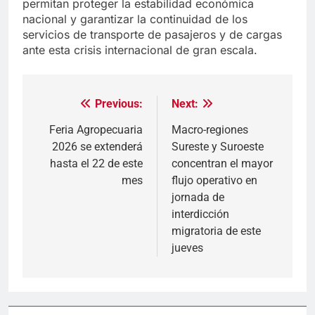
permitan proteger la estabilidad económica
nacional y garantizar la continuidad de los
servicios de transporte de pasajeros y de cargas
ante esta crisis internacional de gran escala.
Previous:
Next:
Navegación
de
Feria Agropecuaria
Macro-regiones
2026 se extenderá
Sureste y Suroeste
entradas
hasta el 22 de este
concentran el mayor
mes
flujo operativo en
jornada de
interdicción
migratoria de este
jueves