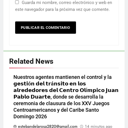
Guarda mi nombre, correo electrónico y web en
este navegador para la próxima vez que comente.
Related News
Nuestros agentes mantienen el control y la
𝗴𝗲𝘀𝘁𝗶ó𝗻 𝗱𝗲𝗹 𝘁𝗿á𝗻𝘀𝗶𝘁𝗼 𝗲𝗻 𝗹𝗼𝘀
𝗮𝗹𝗿𝗲𝗱𝗲𝗱𝗼𝗿𝗲𝘀 𝗱𝗲𝗹 𝗖𝗲𝗻𝘁𝗿𝗼 𝗢𝗹í𝗺𝗽𝗶𝗰𝗼 𝗝𝘂𝗮𝗻
𝗣𝗮𝗯𝗹𝗼 𝗗𝘂𝗮𝗿𝘁𝗲, donde se desarrolla la
ceremonia de clausura de los XXV Juegos
Centroamericanos y del Caribe Santo
Domingo 2026
estebandelarosa2820@gmail.com
14 minutos ago