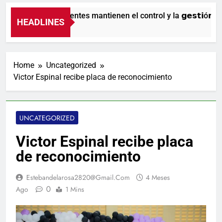
Nuestros agentes mantienen el control y la 𝗴𝗲𝘀𝘁𝗶ó𝗻 𝗱𝗲𝗹 
HEADLINES
14 Minutos Ago
Home
Uncategorized
Victor Espinal recibe placa de reconocimiento
UNCATEGORIZED
Victor Espinal recibe placa
de reconocimiento
Estebandelarosa2820@gmail.com
4 Meses
0
Ago
1 Mins