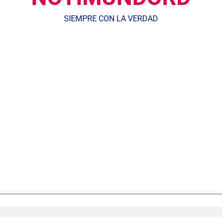
SIEMPRE CON LA VERDAD
Agente de la DIGESETT identifica a mujer reportada como desap
dministrador del INAVI encabeza acto de entrega de cheques por in
meses al frente de la inst
Equipo de David Collado apuesta
DGM detiene 114 extranjeros en La Altagracia el marte