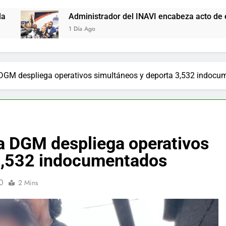
inistrador del INAVI encabeza acto de entrega de cheques por 
ía Ago
 DGM despliega operativos simultáneos y deporta 3,532 indoc
na DGM despliega operativos
 3,532 indocumentados
0
2 Mins