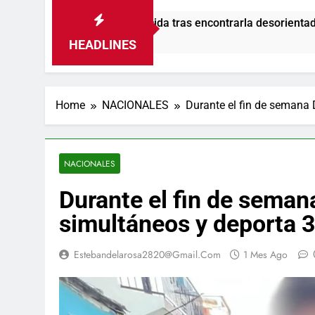
saparecida tras encontrarla desorientada
Adm
1 D
HEADLINES
Home
NACIONALES
Durante el fin de semana
NACIONALES
Durante el fin de sema
simultáneos y deporta
Estebandelarosa2820@gmail.com
1 Mes Ago