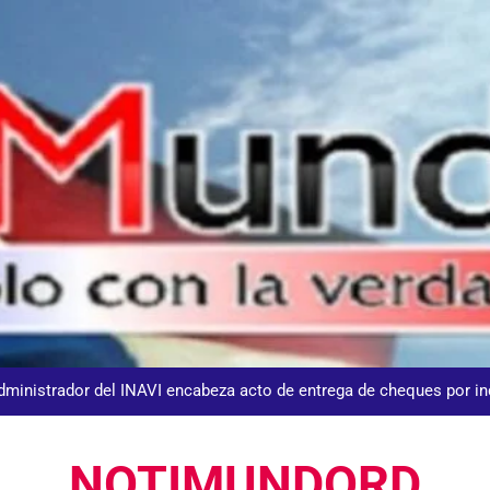
DGM detiene 114 extranjeros en La Altagracia el marte
Agente de la DIGESETT identifica a mujer reportada como desap
dministrador del INAVI encabeza acto de entrega de cheques por in
meses al frente de la inst
Equipo de David Collado apuesta
NOTIMUNDORD
DGM detiene 114 extranjeros en La Altagracia el marte