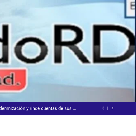
s jornada termina con 1125 deportados
arecida tras encontrarla desorientada
demnización y rinde cuentas de sus 18
itución de servicios y asistencia social
 al consenso en la convención del PRM
s jornada termina con 1125 deportados