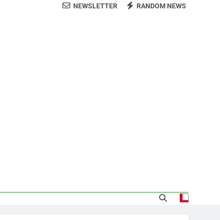
NEWSLETTER
RANDOM NEWS
arecida tras encontrarla desorientada
demnización y rinde cuentas de sus 18
itución de servicios y asistencia social
 al consenso en la convención del PRM
s jornada termina con 1125 deportados