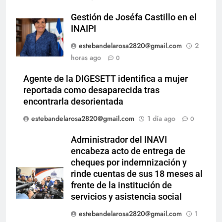
Gestión de Joséfa Castillo en el
INAIPI
estebandelarosa2820@gmail.com
2
horas ago
0
Agente de la DIGESETT identifica a mujer
reportada como desaparecida tras
encontrarla desorientada
estebandelarosa2820@gmail.com
1 día ago
0
Administrador del INAVI
encabeza acto de entrega de
cheques por indemnización y
rinde cuentas de sus 18 meses al
frente de la institución de
servicios y asistencia social
estebandelarosa2820@gmail.com
1