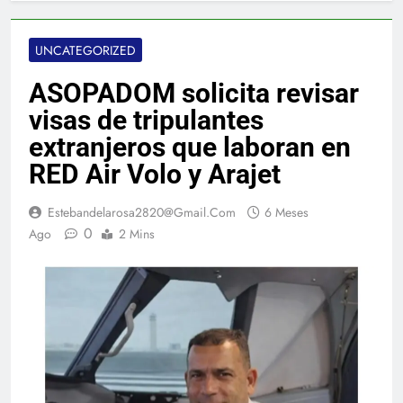
UNCATEGORIZED
​ASOPADOM solicita revisar
visas de tripulantes
extranjeros que laboran en
RED Air Volo y Arajet
Estebandelarosa2820@gmail.com
6 Meses
0
Ago
2 Mins