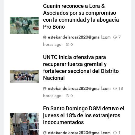
Guanin reconoce a Lora &
Asociados por su compromiso
con la comunidad y la abogacía
Pro Bono
estebandelarosa2820@gmail.com
7
horas ago
0
UNTC inicia ofensiva para
recuperar fuerza gremial y
fortalecer seccional del Distrito
Nacional
estebandelarosa2820@gmail.com
18
horas ago
0
En Santo Domingo DGM detuvo el
jueves el 18% de los extranjeros
indocumentados
estebandelarosa2820@gmail.com
1