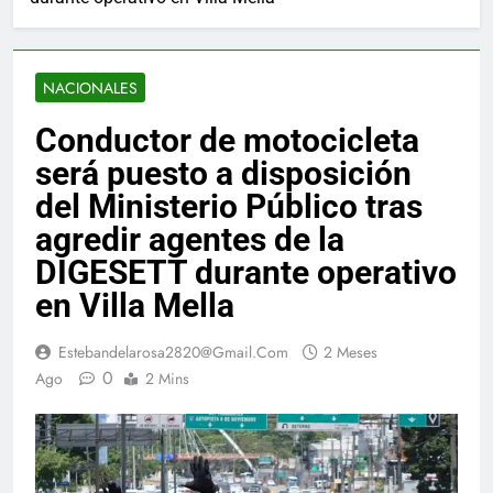
NACIONALES
Conductor de motocicleta
será puesto a disposición
del Ministerio Público tras
agredir agentes de la
DIGESETT durante operativo
en Villa Mella
Estebandelarosa2820@gmail.com
2 Meses
0
Ago
2 Mins