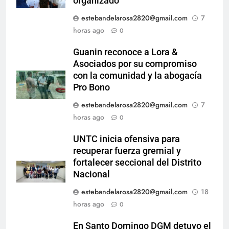
organizado
estebandelarosa2820@gmail.com
7
horas ago
0
Guanin reconoce a Lora &
Asociados por su compromiso
con la comunidad y la abogacía
Pro Bono
estebandelarosa2820@gmail.com
7
horas ago
0
UNTC inicia ofensiva para
recuperar fuerza gremial y
fortalecer seccional del Distrito
Nacional
estebandelarosa2820@gmail.com
18
horas ago
0
En Santo Domingo DGM detuvo el