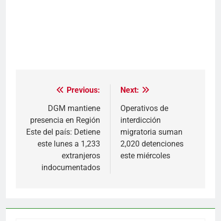
Previous:
Next:
Navegación
de
DGM mantiene
Operativos de
presencia en Región
interdicción
entradas
Este del país: Detiene
migratoria suman
este lunes a 1,233
2,020 detenciones
extranjeros
este miércoles
indocumentados