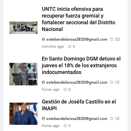
UNTC inicia ofensiva para
recuperar fuerza gremial y
fortalecer seccional del Distrito
Nacional
estebandelarosa2820@gmail.com
23
minutos ago
0
En Santo Domingo DGM detuvo el
jueves el 18% de los extranjeros
indocumentados
estebandelarosa2820@gmail.com
12
horas ago
0
Gestión de Joséfa Castillo en el
INAIPI
estebandelarosa2820@gmail.com
12
horas ago
0