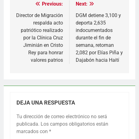
Previous:
Next:
Navegación
de
Director de Migración
DGM detiene 3,100 y
respalda acto
deporta 2,635
entradas
patriótico realizado
indocumentados
por la Clínica Cruz
durante el fin de
Jiminián en Cristo
semana, retornan
Rey para honrar
2,082 por Elías Piña y
valores patrios
Dajabón hacia Haití
DEJA UNA RESPUESTA
Tu dirección de correo electrónico no será
publicada.
Los campos obligatorios están
marcados con
*