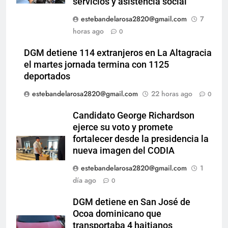
servicios y asistencia social
estebandelarosa2820@gmail.com
7
horas ago
0
DGM detiene 114 extranjeros en La Altagracia
el martes jornada termina con 1125
deportados
estebandelarosa2820@gmail.com
22 horas ago
0
Candidato George Richardson
ejerce su voto y promete
fortalecer desde la presidencia la
nueva imagen del CODIA
estebandelarosa2820@gmail.com
1
día ago
0
DGM detiene en San José de
Ocoa dominicano que
transportaba 4 haitianos