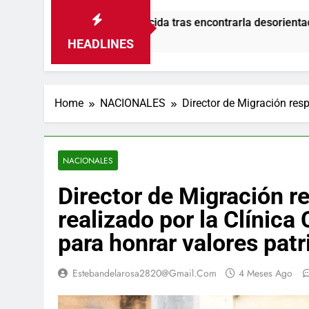
mo desaparecida tras encontrarla desorientada
HEADLINES
Home
NACIONALES
Director de Migración resp
NACIONALES
Director de Migración re
realizado por la Clínica
para honrar valores patr
Estebandelarosa2820@gmail.com
4 Meses Ago