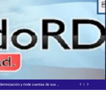
s jornada termina con 1125 deportados
arecida tras encontrarla desorientada
demnización y rinde cuentas de sus 18
itución de servicios y asistencia social
 al consenso en la convención del PRM
s jornada termina con 1125 deportados