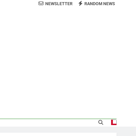
NEWSLETTER
RANDOM NEWS
arecida tras encontrarla desorientada
demnización y rinde cuentas de sus 18
itución de servicios y asistencia social
 al consenso en la convención del PRM
s jornada termina con 1125 deportados