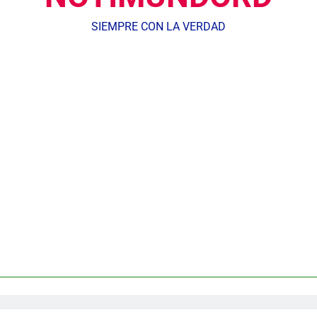
SIEMPRE CON LA VERDAD
Agente de la DIGESETT identifica a mujer reportada como desap
dministrador del INAVI encabeza acto de entrega de cheques por in
meses al frente de la inst
Equipo de David Collado apuesta
DGM detiene 114 extranjeros en La Altagracia el marte