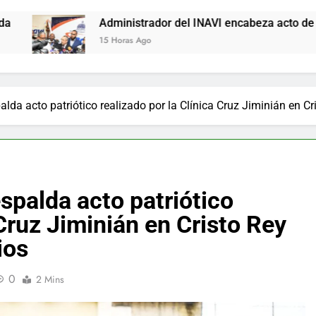
Administrador del INAVI encabeza acto de entrega de cheques 
15 Horas Ago
alda acto patriótico realizado por la Clínica Cruz Jiminián en Cr
spalda acto patriótico
 Cruz Jiminián en Cristo Rey
ios
0
2 Mins