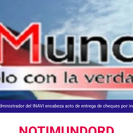
DGM detiene 114 extranjeros en La Altagracia el marte
Agente de la DIGESETT identifica a mujer reportada como desap
dministrador del INAVI encabeza acto de entrega de cheques por in
meses al frente de la inst
Equipo de David Collado apuesta
NOTIMUNDORD
DGM detiene 114 extranjeros en La Altagracia el marte