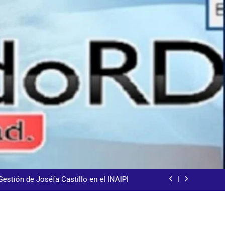
demnización y rinde cuentas de sus 18
itución de servicios y asistencia social
8% de los extranjeros indocumentados
Gestión de Joséfa Castillo en el INAIPI
arecida tras encontrarla desorientada
demnización y rinde cuentas de sus 18