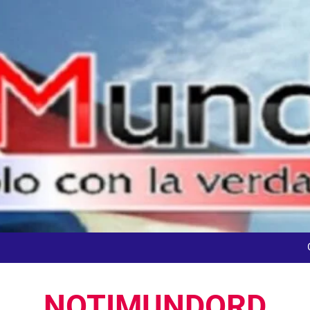
dministrador del INAVI encabeza acto de entrega de cheques por in
meses al frente de la inst
En Santo Domingo DGM detuvo el jueves el 1
Agente de la DIGESETT identifica a mujer reportada como desap
NOTIMUNDORD
dministrador del INAVI encabeza acto de entrega de cheques por in