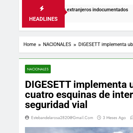
 el 18% de los extranjeros indocumentados
G
6 
HEADLINES
Home
NACIONALES
DIGESETT implementa ubica
NACIONALES
DIGESETT implementa ub
cuatro esquinas de inter
seguridad vial
Estebandelarosa2820@gmail.com
3 Meses Ago