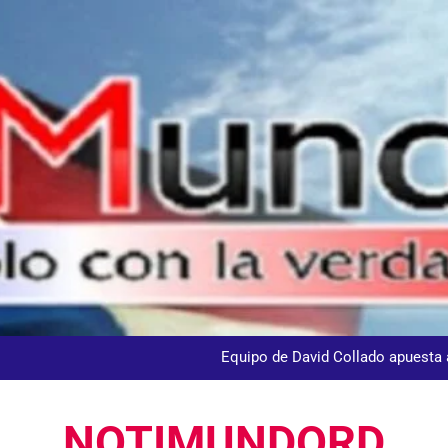
andidato George Richardson ejerce su voto y promete fortalecer de
dministrador del INAVI encabeza acto de entrega de cheques por in
meses al frente de la inst
Equipo de David Collado apuesta
DGM detiene 114 extranjeros en La Altagracia el marte
NOTIMUNDORD
andidato George Richardson ejerce su voto y promete fortalecer de