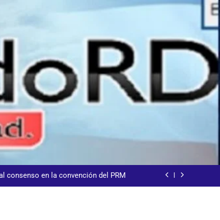
sde la presidencia la nueva imagen del
CODIA
demnización y rinde cuentas de sus 18
itución de servicios y asistencia social
 al consenso en la convención del PRM
s jornada termina con 1125 deportados
sde la presidencia la nueva imagen del