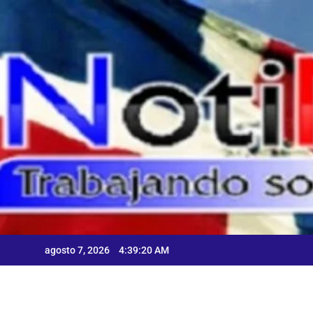
Skip
to
content
C
A
agosto 7, 2026
4:39:21 AM
C