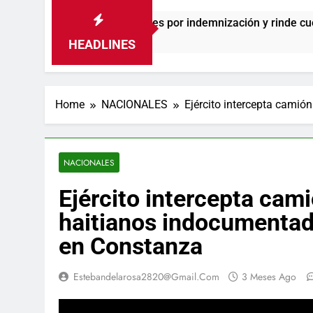
ega de cheques por indemnización y rinde cuentas de sus 18 me
HEADLINES
Home
NACIONALES
Ejército intercepta camió
NACIONALES
Ejército intercepta cam
haitianos indocumentad
en Constanza
Estebandelarosa2820@gmail.com
3 Meses Ago