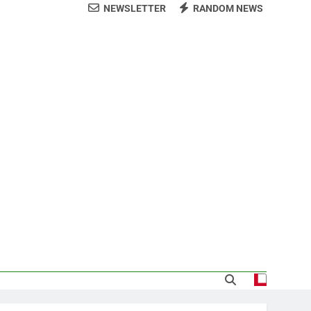
NEWSLETTER
RANDOM NEWS
CODIA
demnización y rinde cuentas de sus 18
itución de servicios y asistencia social
 al consenso en la convención del PRM
s jornada termina con 1125 deportados
sde la presidencia la nueva imagen del
CODIA