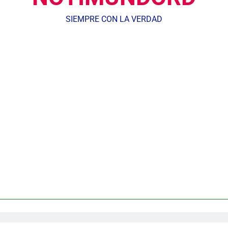
SIEMPRE CON LA VERDAD
dministrador del INAVI encabeza acto de entrega de cheques por in
meses al frente de la inst
Equipo de David Collado apuesta
DGM detiene 114 extranjeros en La Altagracia el marte
andidato George Richardson ejerce su voto y promete fortalecer de