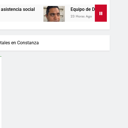
al
Equipo de David Collado apuesta al consen
23 Horas Ago
etales en Constanza