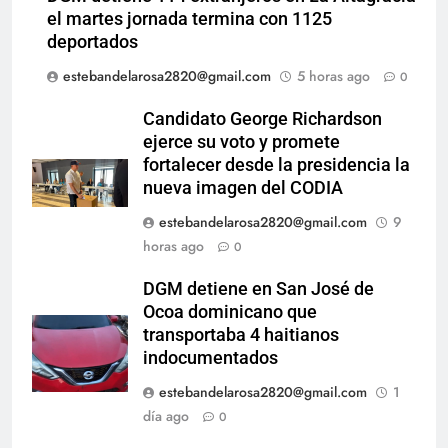
el martes jornada termina con 1125
deportados
estebandelarosa2820@gmail.com
5 horas ago
0
Candidato George Richardson
ejerce su voto y promete
fortalecer desde la presidencia la
nueva imagen del CODIA
estebandelarosa2820@gmail.com
9
horas ago
0
DGM detiene en San José de
Ocoa dominicano que
transportaba 4 haitianos
indocumentados
estebandelarosa2820@gmail.com
1
día ago
0