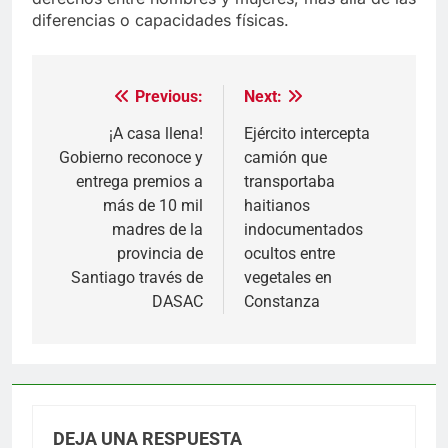
diferencias o capacidades físicas.
Previous:
Next:
Navegación
de
¡A casa llena!
Ejército intercepta
Gobierno reconoce y
camión que
entradas
entrega premios a
transportaba
más de 10 mil
haitianos
madres de la
indocumentados
provincia de
ocultos entre
Santiago través de
vegetales en
DASAC
Constanza
DEJA UNA RESPUESTA