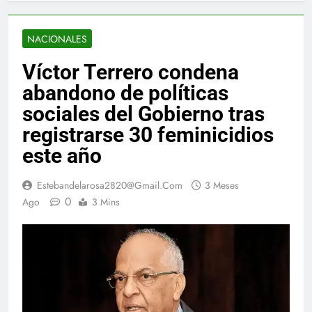
NACIONALES
Víctor Terrero condena
abandono de políticas
sociales del Gobierno tras
registrarse 30 feminicidios
este año
Estebandelarosa2820@gmail.com
3 Meses
0
Ago
3 Mins