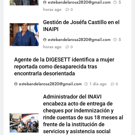
estebandelarosa2820@gmail.com
5
horas ago
0
Gestión de Joséfa Castillo en el
INAIPI
estebandelarosa2820@gmail.com
5
horas ago
0
Agente de la DIGESETT identifica a mujer
reportada como desaparecida tras
encontrarla desorientada
estebandelarosa2820@gmail.com
1 día ago
0
Administrador del INAVI
encabeza acto de entrega de
cheques por indemnización y
rinde cuentas de sus 18 meses al
frente de la institución de
servicios y asistencia social