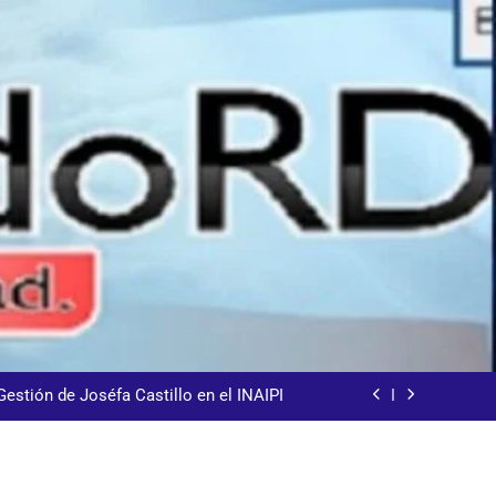
demnización y rinde cuentas de sus 18
itución de servicios y asistencia social
8% de los extranjeros indocumentados
Gestión de Joséfa Castillo en el INAIPI
arecida tras encontrarla desorientada
demnización y rinde cuentas de sus 18