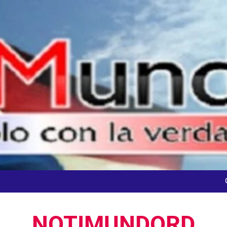
dministrador del INAVI encabeza acto de entrega de cheques por in
meses al frente de la inst
En Santo Domingo DGM detuvo el jueves el 1
Agente de la DIGESETT identifica a mujer reportada como desap
NOTIMUNDORD
dministrador del INAVI encabeza acto de entrega de cheques por in