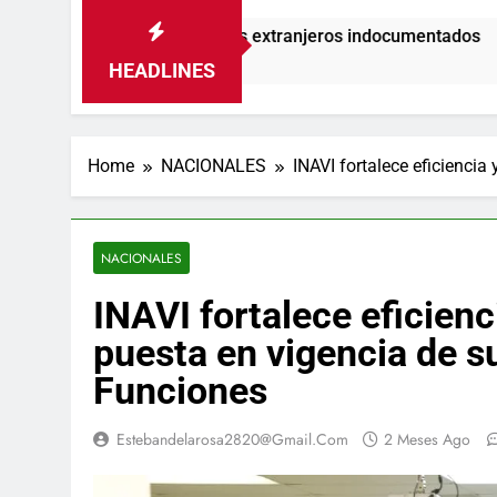
s el 18% de los extranjeros indocumentados
HEADLINES
Home
NACIONALES
INAVI fortalece eficienci
NACIONALES
INAVI fortalece eficienc
puesta en vigencia de s
Funciones
Estebandelarosa2820@gmail.com
2 Meses Ago