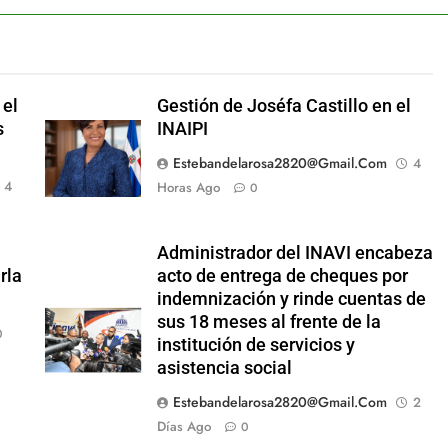
 el
Gestión de Joséfa Castillo en el
s
INAIPI
Estebandelarosa2820@gmail.com
4
4
Horas Ago
0
Administrador del INAVI encabeza
rla
acto de entrega de cheques por
indemnización y rinde cuentas de
sus 18 meses al frente de la
0
institución de servicios y
asistencia social
Estebandelarosa2820@gmail.com
2
Días Ago
0