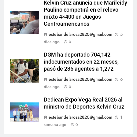
Kelvin Cruz anuncia que Marileidy
Paulino competirá en el relevo
mixto 4×400 en Juegos
Centroamericanos
estebandelarosa2820@gmail.com
5
días ago
0
DGM ha deportado 704,142
indocumentados en 22 meses,
pasó de 235 agentes a 1,272
estebandelarosa2820@gmail.com
6
días ago
0
Dedican Expo Vega Real 2026 al
ministro de Deportes Kelvin Cruz
estebandelarosa2820@gmail.com
1
semana ago
0