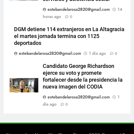
estebandelarosa2820@gmail.com
14
horas ago
0
DGM detiene 114 extranjeros en La Altagracia
el martes jornada termina con 1125
deportados
estebandelarosa2820@gmail.com
1 día ago
0
Candidato George Richardson
ejerce su voto y promete
fortalecer desde la presidencia la
nueva imagen del CODIA
estebandelarosa2820@gmail.com
1
día ago
0