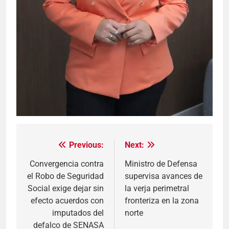
Previous:
Next:
Navegación
de
Convergencia contra
Ministro de Defensa
el Robo de Seguridad
supervisa avances de
entradas
Social exige dejar sin
la verja perimetral
efecto acuerdos con
fronteriza en la zona
imputados del
norte
defalco de SENASA