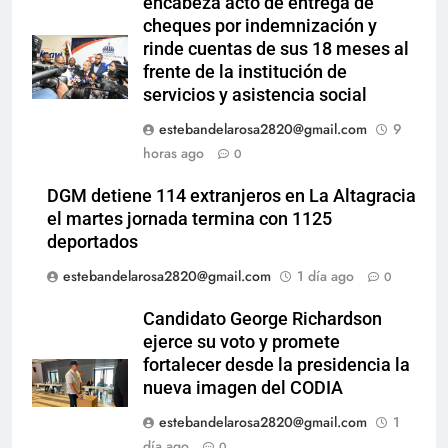
encabeza acto de entrega de
cheques por indemnización y
rinde cuentas de sus 18 meses al
frente de la institución de
servicios y asistencia social
estebandelarosa2820@gmail.com
9
horas ago
0
DGM detiene 114 extranjeros en La Altagracia
el martes jornada termina con 1125
deportados
estebandelarosa2820@gmail.com
1 día ago
0
Candidato George Richardson
ejerce su voto y promete
fortalecer desde la presidencia la
nueva imagen del CODIA
estebandelarosa2820@gmail.com
1
día ago
0