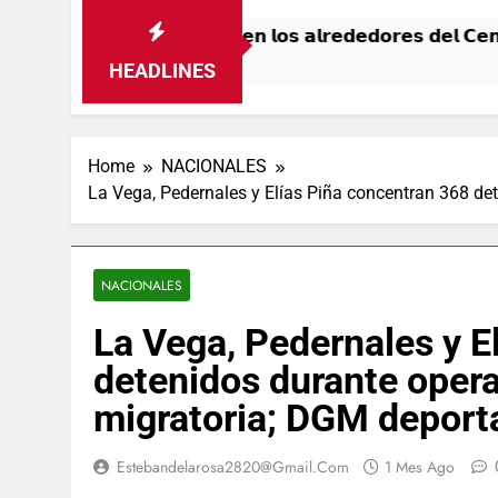
𝘀𝗶𝘁𝗼 𝗲𝗻 𝗹𝗼𝘀 𝗮𝗹𝗿𝗲𝗱𝗲𝗱𝗼𝗿𝗲𝘀 𝗱𝗲𝗹 𝗖𝗲𝗻𝘁𝗿𝗼 𝗢𝗹í𝗺
HEADLINES
Home
NACIONALES
La Vega, Pedernales y Elías Piña concentran 368 det
NACIONALES
La Vega, Pedernales y E
detenidos durante opera
migratoria; DGM deporta
Estebandelarosa2820@gmail.com
1 Mes Ago