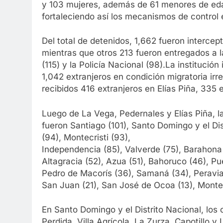
y 103 mujeres, además de 61 menores de eda
fortaleciendo así los mecanismos de control e
Del total de detenidos, 1,662 fueron interce
mientras que otros 213 fueron entregados a la
(115) y la Policía Nacional (98).La instituci
1,042 extranjeros en condición migratoria irre
recibidos 416 extranjeros en Elías Piña, 335
Luego de La Vega, Pedernales y Elías Piña, 
fueron Santiago (101), Santo Domingo y el Di
(94), Montecristi (93),
Independencia (85), Valverde (75), Barahona 
Altagracia (52), Azua (51), Bahoruco (46), Pu
Pedro de Macorís (36), Samaná (34), Peravia 
San Juan (21), San José de Ocoa (13), Monte P
En Santo Domingo y el Distrito Nacional, los 
Perdida, Villa Agrícola, La Zurza, Capotillo y