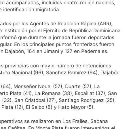
d acompañados, incluidos cuatro recién nacidos,
 identificación migratoria.
ptados por los Agentes de Reacción Rápida (ARR),
 institución por el Ejército de República Dominicana
ón informó que durante la jornada fueron deportados
gular. En los principales puntos fronterizos fueron
 en Dajabón, 164 en Jimaní y 127 en Pedernales.
las provincias con mayor número de detenciones
strito Nacional (96), Sánchez Ramírez (94), Dajabón
(64), Monseñor Nouel (57), Duarte (57), La
erto Plata (41), La Romana (38), Espaillat (37), San
(32), San Cristóbal (27), Santiago Rodríguez (25),
lata (12), El Seibo (8) y Hato Mayor (5).
operativos se realizaron en Los Frailes, Sabana
 Las Cañitas. En Monte Plata fueron intervenidos el