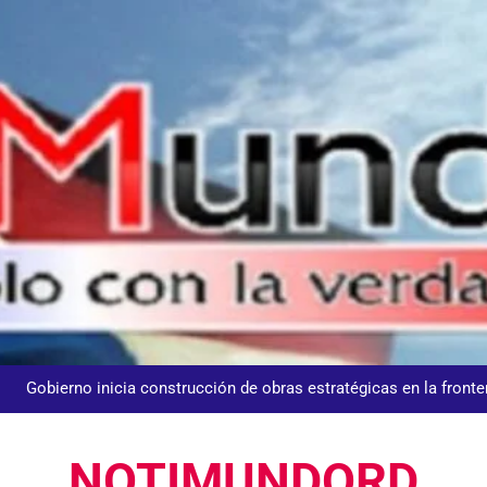
UNTC inicia ofensiva para recuperar fuerza gremial y for
Nuestros agentes mantienen el control y la 𝗴𝗲𝘀𝘁𝗶ó𝗻 𝗱𝗲𝗹 𝘁𝗿á𝗻𝘀𝗶𝘁𝗼 𝗲𝗻
𝗢𝗹í𝗺𝗽𝗶𝗰𝗼 𝗝𝘂𝗮𝗻 𝗣𝗮𝗯𝗹𝗼 𝗗𝘂𝗮𝗿𝘁𝗲, donde se desarrolla
Centroameric
Gobierno inicia construcción de obras estratégicas en la fronter
Guanin reconoce a Lora & Asociados por su compromiso con
NOTIMUNDORD
UNTC inicia ofensiva para recuperar fuerza gremial y for