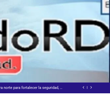
talecer seccional del Distrito Nacional
 𝗹𝗼𝘀 𝗮𝗹𝗿𝗲𝗱𝗲𝗱𝗼𝗿𝗲𝘀 𝗱𝗲𝗹 𝗖𝗲𝗻𝘁𝗿𝗼
 la ceremonia de clausura de los XXV Juegos
anos y del Caribe Santo Domingo 2026
a norte para fortalecer la seguridad, el
desarrollo y el comercio organizado
 la comunidad y la abogacía Pro Bono
talecer seccional del Distrito Nacional