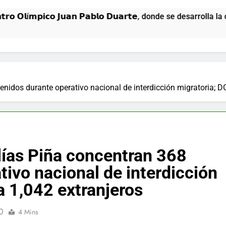
𝗽𝗶𝗰𝗼 𝗝𝘂𝗮𝗻 𝗣𝗮𝗯𝗹𝗼 𝗗𝘂𝗮𝗿𝘁𝗲, donde se desarrolla la ceremo
enidos durante operativo nacional de interdicción migratoria; 
lías Piña concentran 368
tivo nacional de interdicción
 1,042 extranjeros
0
4 Mins