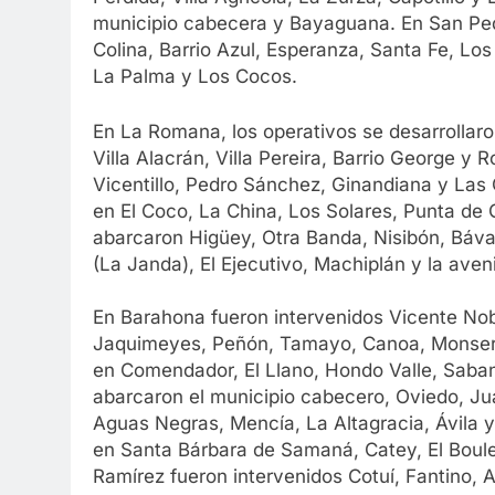
municipio cabecera y Bayaguana. En San Ped
Colina, Barrio Azul, Esperanza, Santa Fe, Los
La Palma y Los Cocos.
En La Romana, los operativos se desarrollaro
Villa Alacrán, Villa Pereira, Barrio George y
Vicentillo, Pedro Sánchez, Ginandiana y Las 
en El Coco, La China, Los Solares, Punta de G
abarcaron Higüey, Otra Banda, Nisibón, Báva
(La Janda), El Ejecutivo, Machiplán y la ave
En Barahona fueron intervenidos Vicente Nobl
Jaquimeyes, Peñón, Tamayo, Canoa, Monserrate
en Comendador, El Llano, Hondo Valle, Saban
abarcaron el municipio cabecero, Oviedo, J
Aguas Negras, Mencía, La Altagracia, Ávila 
en Santa Bárbara de Samaná, Catey, El Boul
Ramírez fueron intervenidos Cotuí, Fantino, A