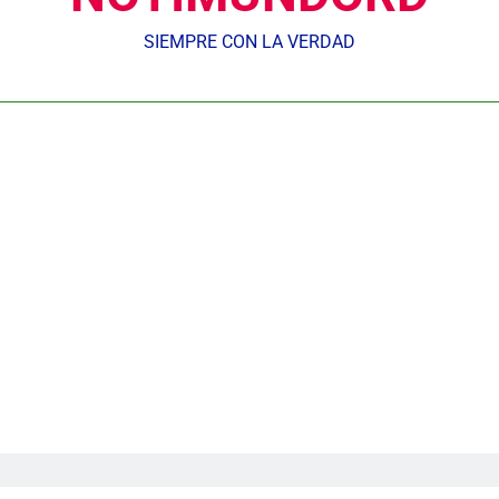
SIEMPRE CON LA VERDAD
Nuestros agentes mantienen el control y la 𝗴𝗲𝘀𝘁𝗶ó𝗻 𝗱𝗲𝗹 𝘁𝗿á𝗻𝘀𝗶𝘁𝗼 𝗲𝗻
𝗢𝗹í𝗺𝗽𝗶𝗰𝗼 𝗝𝘂𝗮𝗻 𝗣𝗮𝗯𝗹𝗼 𝗗𝘂𝗮𝗿𝘁𝗲, donde se desarrolla
Centroameric
Gobierno inicia construcción de obras estratégicas en la fronter
Guanin reconoce a Lora & Asociados por su compromiso con
UNTC inicia ofensiva para recuperar fuerza gremial y for