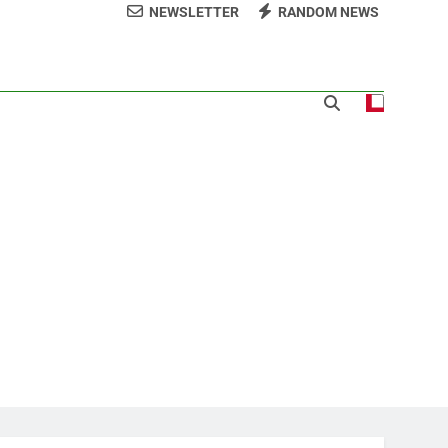
NEWSLETTER
RANDOM NEWS
 𝗹𝗼𝘀 𝗮𝗹𝗿𝗲𝗱𝗲𝗱𝗼𝗿𝗲𝘀 𝗱𝗲𝗹 𝗖𝗲𝗻𝘁𝗿𝗼
 la ceremonia de clausura de los XXV Juegos
anos y del Caribe Santo Domingo 2026
a norte para fortalecer la seguridad, el
desarrollo y el comercio organizado
 la comunidad y la abogacía Pro Bono
talecer seccional del Distrito Nacional