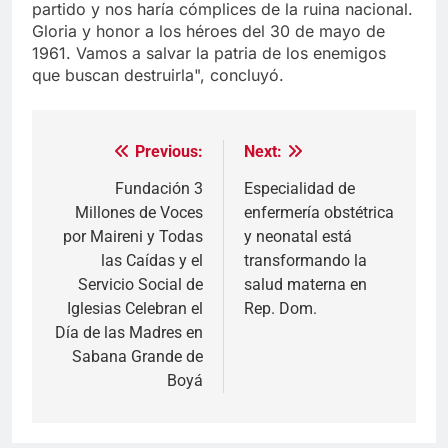
partido y nos haría cómplices de la ruina nacional.
Gloria y honor a los héroes del 30 de mayo de
1961. Vamos a salvar la patria de los enemigos
que buscan destruirla", concluyó.
Previous:
Next:
Navegación
de
Fundación 3
Especialidad de
Millones de Voces
enfermería obstétrica
entradas
por Maireni y Todas
y neonatal está
las Caídas y el
transformando la
Servicio Social de
salud materna en
Iglesias Celebran el
Rep. Dom.
Día de las Madres en
Sabana Grande de
Boyá