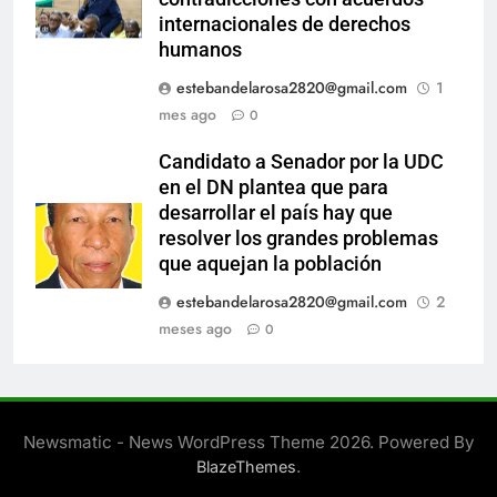
internacionales de derechos
humanos
estebandelarosa2820@gmail.com
1
mes ago
0
Candidato a Senador por la UDC
en el DN plantea que para
desarrollar el país hay que
resolver los grandes problemas
que aquejan la población
estebandelarosa2820@gmail.com
2
meses ago
0
Newsmatic - News WordPress Theme 2026. Powered By
.
BlazeThemes