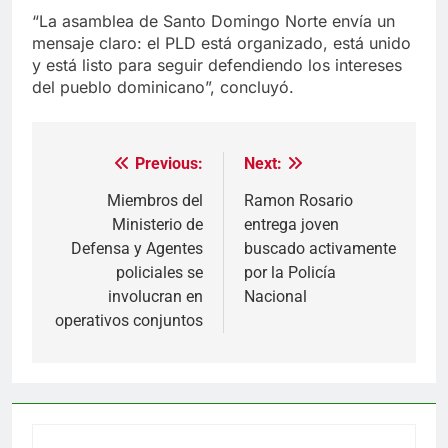
“La asamblea de Santo Domingo Norte envía un
mensaje claro: el PLD está organizado, está unido
y está listo para seguir defendiendo los intereses
del pueblo dominicano”, concluyó.
Previous:
Next:
Navegación
de
Miembros del
Ramon Rosario
Ministerio de
entrega joven
entradas
Defensa y Agentes
buscado activamente
policiales se
por la Policía
involucran en
Nacional
operativos conjuntos