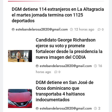
DGM detiene 114 extranjeros en La Altagracia
el martes jornada termina con 1125
deportados
estebandelarosa2820@gmail.com
12 horas ago
0
Candidato George Richardson
ejerce su voto y promete
fortalecer desde la presidencia la
nueva imagen del CODIA
estebandelarosa2820@gmail.com
16
horas ago
0
DGM detiene en San José de
Ocoa dominicano que
transportaba 4 haitianos
indocumentados
estebandelarosa2820@gmail.com
2