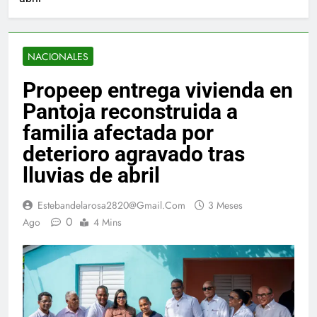
NACIONALES
Propeep entrega vivienda en
Pantoja reconstruida a
familia afectada por
deterioro agravado tras
lluvias de abril
Estebandelarosa2820@gmail.com
3 Meses
0
Ago
4 Mins