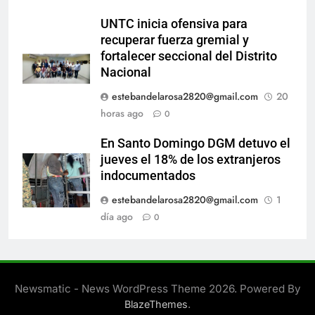
UNTC inicia ofensiva para
recuperar fuerza gremial y
fortalecer seccional del Distrito
Nacional
estebandelarosa2820@gmail.com
20
horas ago
0
En Santo Domingo DGM detuvo el
jueves el 18% de los extranjeros
indocumentados
estebandelarosa2820@gmail.com
1
día ago
0
Newsmatic - News WordPress Theme 2026. Powered By
.
BlazeThemes