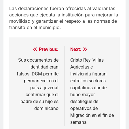
Las declaraciones fueron ofrecidas al valorar las
acciones que ejecuta la institución para mejorar la
movilidad y garantizar el respeto a las normas de
tránsito en el municipio.
Previous:
Next:
Navegación
de
Sus documentos de
Cristo Rey, Villas
identidad eran
Agrícolas e
entradas
falsos: DGM permite
Invivienda figuran
permanecer en el
entre los sectores
país a jovenal
capitalinos donde
confirmar que el
hubo mayor
padre de su hijo es
despliegue de
dominicano
operativos de
Migración en el fin de
semana