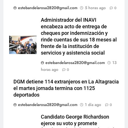
estebandelarosa2820@gmail.com
5 horas ago
0
Administrador del INAVI
encabeza acto de entrega de
cheques por indemnización y
rinde cuentas de sus 18 meses al
frente de la institución de
servicios y asistencia social
estebandelarosa2820@gmail.com
13
horas ago
0
DGM detiene 114 extranjeros en La Altagracia
el martes jornada termina con 1125
deportados
estebandelarosa2820@gmail.com
1 día ago
0
Candidato George Richardson
ejerce su voto y promete