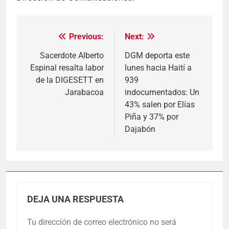
Previous:
Next:
Navegación
de
Sacerdote Alberto
DGM deporta este
Espinal resalta labor
lunes hacia Haití a
entradas
de la DIGESETT en
939
Jarabacoa
indocumentados: Un
43% salen por Elías
Piña y 37% por
Dajabón
DEJA UNA RESPUESTA
Tu dirección de correo electrónico no será