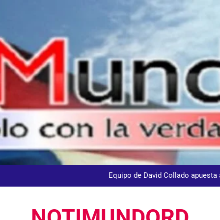
andidato George Richardson ejerce su voto y promete fortalecer de
dministrador del INAVI encabeza acto de entrega de cheques por in
meses al frente de la inst
Equipo de David Collado apuesta
DGM detiene 114 extranjeros en La Altagracia el marte
NOTIMUNDORD
andidato George Richardson ejerce su voto y promete fortalecer de