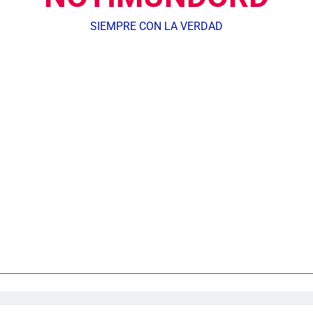
SIEMPRE CON LA VERDAD
dministrador del INAVI encabeza acto de entrega de cheques por in
meses al frente de la inst
Equipo de David Collado apuesta
DGM detiene 114 extranjeros en La Altagracia el marte
andidato George Richardson ejerce su voto y promete fortalecer de