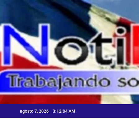
Skip
to
content
C
A
agosto 7, 2026
3:12:05 AM
C