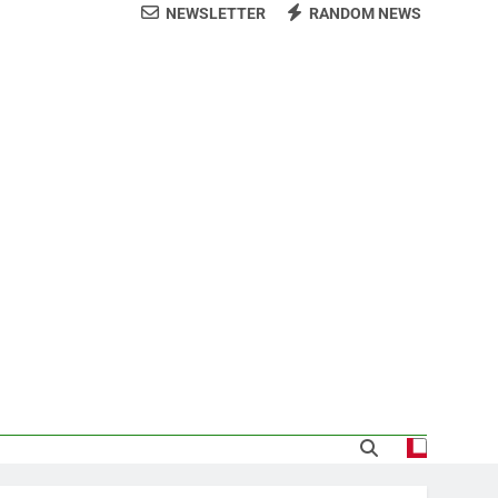
NEWSLETTER
RANDOM NEWS
CODIA
demnización y rinde cuentas de sus 18
itución de servicios y asistencia social
 al consenso en la convención del PRM
s jornada termina con 1125 deportados
sde la presidencia la nueva imagen del
CODIA