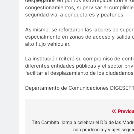
desplegados en puntos estratégicos con el obj
congestionamientos, supervisar el cumplimie
seguridad vial a conductores y peatones.
Asimismo, se reforzaron las labores de superv
especialmente en zonas de acceso y salida d
alto flujo vehicular.
La institución reiteró su compromiso de con
diferentes entidades públicas y el sector priv
facilitar el desplazamiento de los ciudadanos
Departamento de Comunicaciones DIGESET
Previou
Navegación
de
Tito Cambita llama a celebrar el Día de las Madr
con prudencia y viajes segur