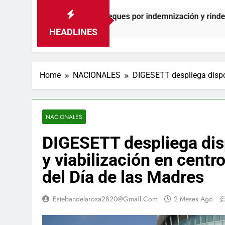
ga de cheques por indemnización y rinde cuentas de sus 18 mese
HEADLINES
Home
NACIONALES
DIGESETT despliega dispos
NACIONALES
DIGESETT despliega disp
y viabilización en cent
del Día de las Madres
Estebandelarosa2820@gmail.com
2 Meses Ago