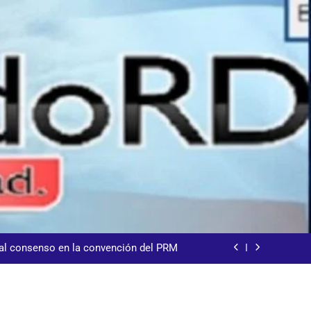
sde la presidencia la nueva imagen del
CODIA
demnización y rinde cuentas de sus 18
itución de servicios y asistencia social
 al consenso en la convención del PRM
s jornada termina con 1125 deportados
sde la presidencia la nueva imagen del