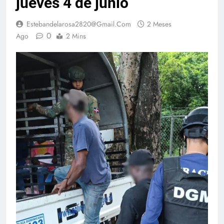
jueves 4 de junio
Estebandelarosa2820@gmail.com
2 Meses
0
Ago
2 Mins