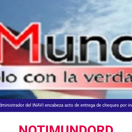
DGM detiene 114 extranjeros en La Altagracia el marte
Agente de la DIGESETT identifica a mujer reportada como desap
dministrador del INAVI encabeza acto de entrega de cheques por in
meses al frente de la inst
Equipo de David Collado apuesta
NOTIMUNDORD
DGM detiene 114 extranjeros en La Altagracia el marte