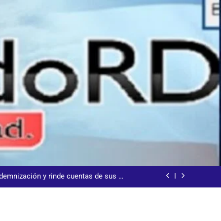
s jornada termina con 1125 deportados
arecida tras encontrarla desorientada
demnización y rinde cuentas de sus 18
itución de servicios y asistencia social
 al consenso en la convención del PRM
s jornada termina con 1125 deportados