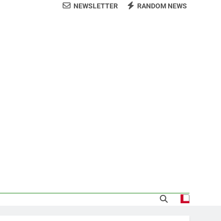
NEWSLETTER
RANDOM NEWS
arecida tras encontrarla desorientada
demnización y rinde cuentas de sus 18
itución de servicios y asistencia social
 al consenso en la convención del PRM
s jornada termina con 1125 deportados