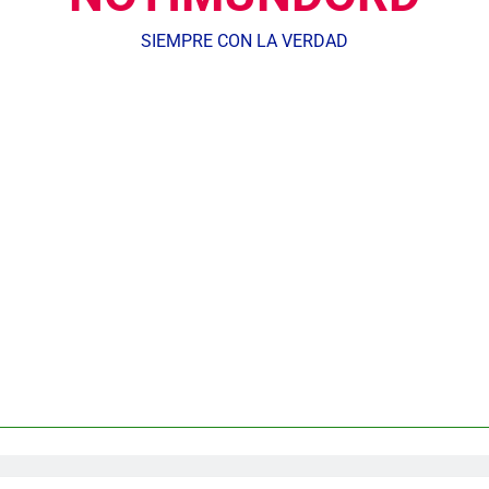
SIEMPRE CON LA VERDAD
Agente de la DIGESETT identifica a mujer reportada como desap
dministrador del INAVI encabeza acto de entrega de cheques por in
meses al frente de la inst
Equipo de David Collado apuesta
DGM detiene 114 extranjeros en La Altagracia el marte